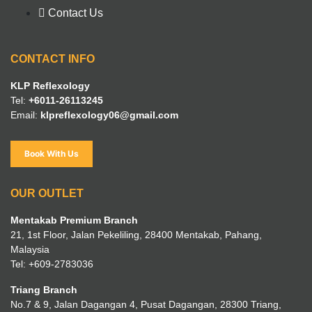
Contact Us
CONTACT INFO
KLP Reflexology
Tel:
+6011-26113245
Email:
klpreflexology06@gmail.com
Book With Us
OUR OUTLET
Mentakab Premium Branch
21, 1st Floor, Jalan Pekeliling, 28400 Mentakab, Pahang,
Malaysia
Tel: +609-2783036
Triang Branch
No.7 & 9, Jalan Dagangan 4, Pusat Dagangan, 28300 Triang,