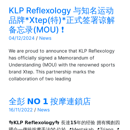
KLP Reflexology 与知名运动
品牌*Xtep(特)*正式签署谅解
备忘录(MOU) ❗
04/12/2024
/
News
We are proud to announce that KLP Reflexology
has officially signed a Memorandum of
Understanding (MOU) with the renowned sports
brand Xtep. This partnership marks the
collaboration of two leading
全彭 𝗡𝗢 𝟭 按摩連鎖店
16/11/2022
/
News
👣𝗞𝗟𝗣 𝗥𝗲𝗳𝗹𝗲𝘅𝗼𝗹𝗼𝗴𝘆👣 長達𝟭𝟱年的经验 拥有獨創四
國合一傳統按摩手法👐 位於 📍Mentakab 📍Triang 📍